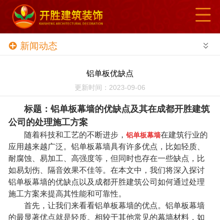
网站导航
首页
新闻动态
了解我们
铝单板优缺点
新闻动态
更新时间：2023-09-06
标题：铝单板幕墙的优缺点及其在成都开胜建筑
项目展览
公司的处
理施工方案
随着科技和工艺的不断进步，
在建筑行业的
案例展示
铝单板幕墙
应用越来越广泛。铝单板幕墙具有许多优点，比如轻质、
耐腐蚀、易加工、高强度等，但同时也存在一些缺点，比
合作伙伴
如易划伤、隔音效果不佳等。在本文中，我们将深入探讨
铝单板幕墙的优缺点以及成都开胜建筑公司如何通过处理
招贤纳士
施工方案来提高其性能和可靠性。
首先，让我们来看看铝单板幕墙的优点。铝单板幕墙
在线留言
的最显著优点就是轻质。相较于其他常见的幕墙材料，如