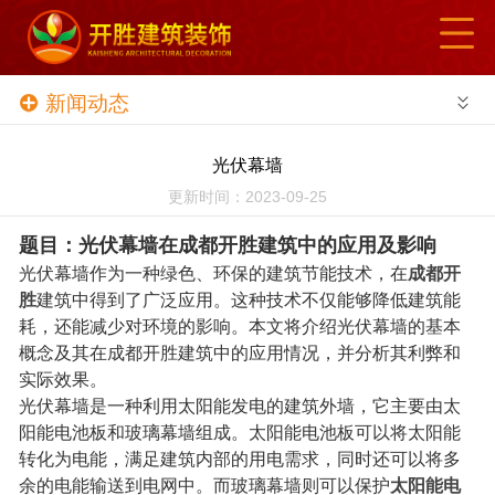
网站导航
首页
新闻动态
了解我们
光伏幕墙
新闻动态
更新时间：2023-09-25
题目：光伏幕墙在成都开胜建筑中的应用及影响
项目展览
光伏幕墙作为一种绿色、环保的建筑节能技术，在
成都开
胜
建筑中得到了广泛应用。这种技术不仅能够降低建筑能
案例展示
耗，还能减少对环境的影响。本文将介绍光伏幕墙的基本
概念及其在成都开胜建筑中的应用情况，并分析其利弊和
合作伙伴
实际效果。
光伏幕墙是一种利用太阳能发电的建筑外墙，它主要由太
招贤纳士
阳能电池板和玻璃幕墙组成。太阳能电池板可以将太阳能
转化为电能，满足建筑内部的用电需求，同时还可以将多
在线留言
余的电能输送到电网中。而玻璃幕墙则可以保护
太阳能电